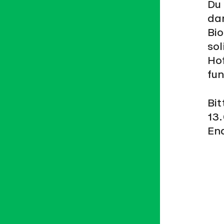
Du 
4
Anteile
dar
5
Mitmachen
Bio
sol
FAQ
Hof
Dokumente
fun
my.ortoloco
Bi
13
End