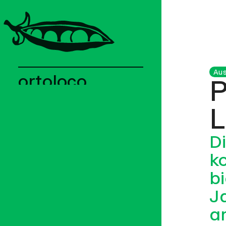
Aus
ortoloco
P
Aktuell
L
Hintergrund
Menschen
Di
Hof
k
b
1
Abos
J
2
Depots
a
3
Mitarbeit