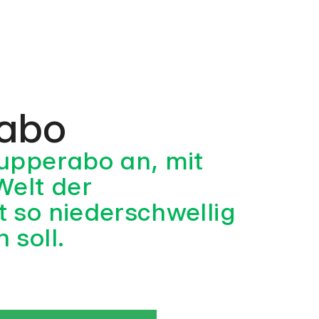
abo
nupperabo an, mit
Welt der
t so niederschwellig
 soll.