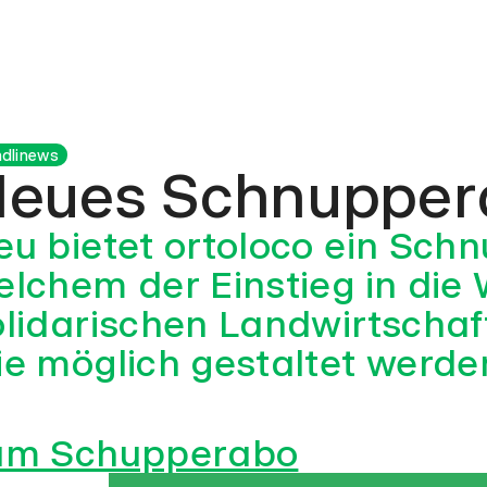
dlinews
eues Schnupper
eu bietet ortoloco ein Sch
elchem der Einstieg in die 
olidarischen Landwirtschaf
ie möglich gestaltet werden
um Schupperabo