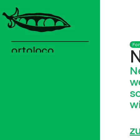
Fon
ortoloco
N
Aktuell
N
Hintergrund
w
Menschen
s
Hof
w
1
Abos
2
Depots
z
3
Mitarbeit