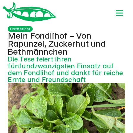
Hofbericht
Mein Fondlihof – Von
Rapunzel, Zuckerhut und
Bethmännchen
Die Tese feiert ihren
fünfundzwanzigsten Einsatz auf
dem Fondlihof und dankt für reiche
Ernte und Freundschaft