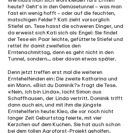
Wie muss man sich wohl kleiden fürs Ernten
heute? Geht’s in den Gemüsetunnel – was man
fast ein wenig hofft – oder auf die feuchten,
matschigen Felder? Kati zieht vorsorglich
Stiefel an. Tese hasst die schweren Dinger, und
da erweist sich Kati sich als Engel: Sie findet
der Tese ein Paar leichte, gefütterte Stiefel und
rettet ihr damit zweifellos den
Erntenachmittag, denn es geht nicht in den
Tunnel, sondern… aber davon etwas später.
Denn jetzt treffen erst mal die weiteren
Erntehelfenden ein: Die zweite Katharina und
ein Mann. «Bist du Dominik?» fragt die Tese.
«Nein, ich bin Linda», lacht Simon aus
Schaffhausen, der Linda vertritt. Dominik trifft
dann auch ein, und mit ihm die jüngste
Erntehelferin heute: Kleo, die vor noch nicht
langer Zeit Geburtstag feierte, mit vier
Kerzchen auf dem Kuchen. Sie hat auch schon
bei dem tollen Agroforst-Projekt geholfen,