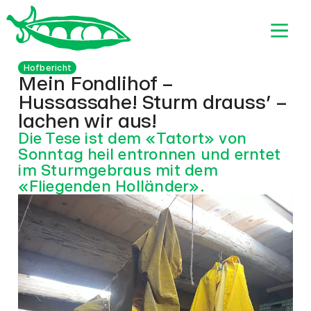
Hofbericht
Mein Fondlihof –
Hussassahe! Sturm drauss’ –
lachen wir aus!
Die Tese ist dem «Tatort» von
Sonntag heil entronnen und erntet
im Sturmgebraus mit dem
«Fliegenden Holländer».