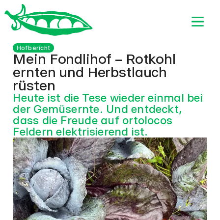
Hofbericht
Mein Fondlihof – Rotkohl
ernten und Herbstlauch
rüsten
Heute ist die Tese wieder einmal bei
der Gemüsernte. Und entdeckt,
dass die Freude auf ortolocos
Feldern elektrisierend ist.