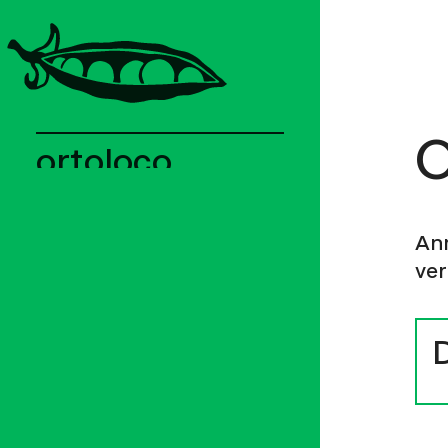
O
ortoloco
Aktuell
Hintergrund
An
Menschen
ver
Hof
1
Abos
2
Depots
3
Mitarbeit